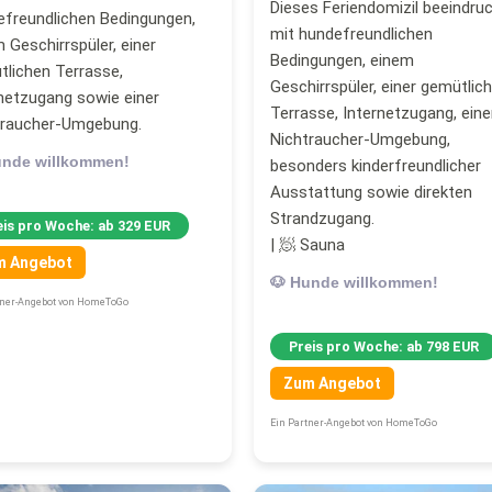
Dieses Feriendomizil beeindru
efreundlichen Bedingungen,
mit hundefreundlichen
 Geschirrspüler, einer
Bedingungen, einem
lichen Terrasse,
Geschirrspüler, einer gemütlic
netzugang sowie einer
Terrasse, Internetzugang, eine
traucher-Umgebung.
Nichtraucher-Umgebung,
unde willkommen!
besonders kinderfreundlicher
Ausstattung sowie direkten
Strandzugang.
eis pro Woche: ab 329 EUR
| 🧖 Sauna
m Angebot
🐶 Hunde willkommen!
tner-Angebot von HomeToGo
Preis pro Woche: ab 798 EUR
Zum Angebot
Ein Partner-Angebot von HomeToGo