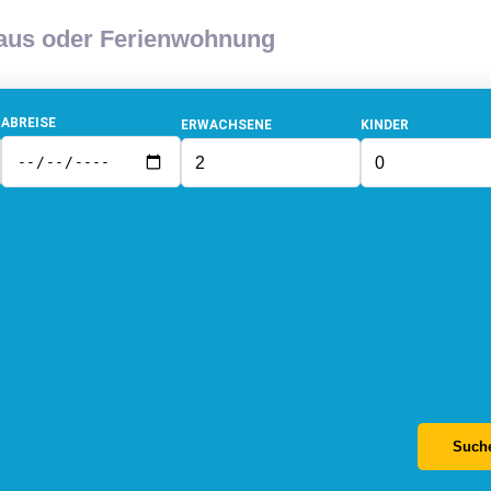
haus oder Ferienwohnung
ABREISE
ERWACHSENE
KINDER
Such