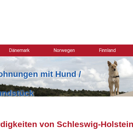
Dänemark
Norwegen
Finnland
ohnungen mit Hund /
undstück
igkeiten von Schleswig-Holstein