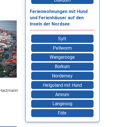
Usedom
Ferienwohnungen mit Hund
und Ferienhäuser auf den
Inseln der Nordsee
Sylt
Pellworm
Wangerooge
Borkum
Norderney
Helgoland mit Hund
 Haizmann
Amrum
Langeoog
Föhr