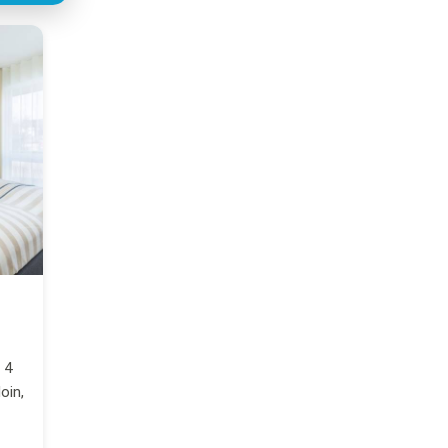
 4
oin,