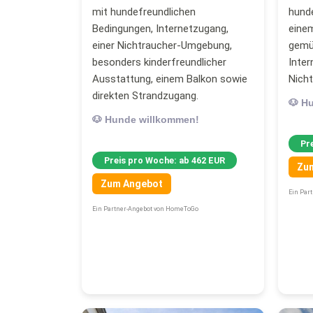
mit hundefreundlichen
hund
Bedingungen, Internetzugang,
einem
einer Nichtraucher-Umgebung,
gemüt
besonders kinderfreundlicher
Inter
Ausstattung, einem Balkon sowie
Nich
direkten Strandzugang.
🐶 H
🐶 Hunde willkommen!
Pr
Preis pro Woche: ab 462 EUR
Zu
Zum Angebot
Ein Par
Ein Partner-Angebot von HomeToGo