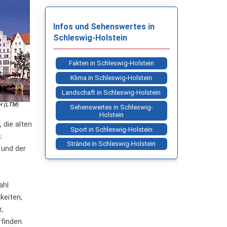
Infos und Sehenswertes in
Schleswig-Holstein
Fakten in Schleswig-Holstein
Klima in Schleswig-Holstein
Landschaft in Schleswig-Holstein
Sehenswertes in Schleswig-
Holstein
 die alten
Sport in Schleswig-Holstein
.
Strände in Schleswig-Holstein
und der
ahl
keiten,
,
finden.