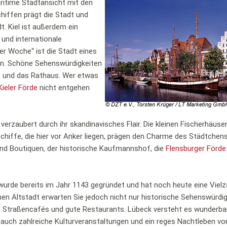
aritime Stadtansicht mit den
hiffen prägt die Stadt und
. Kiel ist außerdem ein
und internationale
er Woche“ ist die Stadt eines
ein. Schöne Sehenswürdigkeiten
us und das Rathaus. Wer etwas
Kieler Förde
nicht entgehen
erzaubert durch ihr skandinavisches Flair. Die kleinen Fischerhäuser,
hiffe, die hier vor Anker liegen, prägen den Charme des Städtchens
nd Boutiquen, der historische Kaufmannshof, die
Flensburger Förde
rde bereits im Jahr 1143 gegründet und hat noch heute eine Vielz
chen Altstadt erwarten Sie jedoch nicht nur historische Sehenswürdig
 Straßencafés und gute Restaurants. Lübeck versteht es wunderbar
 auch zahlreiche Kulturveranstaltungen und ein reges Nachtleben vor