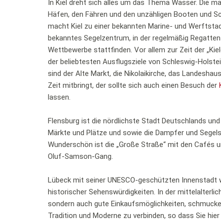
In Kiel dreht sich alles um das Thema Wasser. Die m
Häfen, den Fähren und den unzähligen Booten und Sc
macht Kiel zu einer bekannten Marine- und Werftstadt
bekanntes Segelzentrum, in der regelmäßig Regatten 
Wettbewerbe stattfinden. Vor allem zur Zeit der „Kiel
der beliebtesten Ausflugsziele von Schleswig-Holst
sind der Alte Markt, die Nikolaikirche, das Landesha
Zeit mitbringt, der sollte sich auch einen Besuch der
lassen.
Flensburg ist die nördlichste Stadt Deutschlands und v
Märkte und Plätze und sowie die Dampfer und Segelsc
Wunderschön ist die „Große Straße“ mit den Cafés u
Oluf-Samson-Gang.
Lübeck mit seiner UNESCO-geschützten Innenstadt wu
historischer Sehenswürdigkeiten. In der mittelalterli
sondern auch gute Einkaufsmöglichkeiten, schmucke
Tradition und Moderne zu verbinden, so dass Sie hier