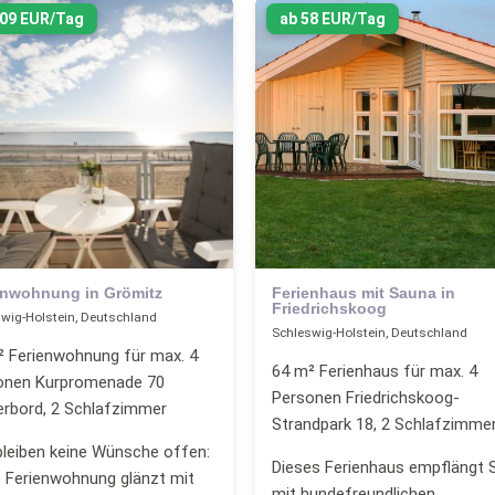
109 EUR/Tag
ab 58 EUR/Tag
enwohnung in Grömitz
Ferienhaus mit Sauna in
Friedrichskoog
wig-Holstein, Deutschland
Schleswig-Holstein, Deutschland
² Ferienwohnung für max. 4
64 m² Ferienhaus für max. 4
onen Kurpromenade 70
Personen Friedrichskoog-
erbord, 2 Schlafzimmer
Strandpark 18, 2 Schlafzimme
bleiben keine Wünsche offen:
Dieses Ferienhaus empflängt S
 Ferienwohnung glänzt mit
mit hundefreundlichen