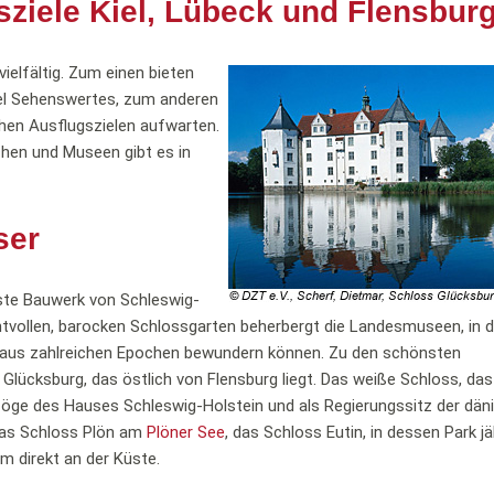
sziele Kiel, Lübeck und Flensbur
vielfältig. Zum einen bieten
viel Sehenswertes, zum anderen
chen Ausflugszielen aufwarten.
hen und Museen gibt es in
ser
ste Bauwerk von Schleswig-
tvollen, barocken Schlossgarten beherbergt die Landesmuseen, in 
 aus zahlreichen Epochen bewundern können. Zu den schönsten
ücksburg, das östlich von Flensburg liegt. Das weiße Schloss, das 
zöge des Hauses Schleswig-Holstein und als Regierungssitz der dän
das Schloss Plön am
Plöner See
, das Schloss Eutin, in dessen Park jä
m direkt an der Küste.