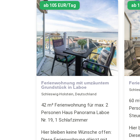
ab 105 EUR/Tag
ab 
Ferienwohnung mit umzäuntem
Feri
Grundstück in Laboe
Schles
Schleswig-Holstein, Deutschland
60 m
42 m² Ferienwohnung für max. 2
Pers
Personen Haus Panorama Laboe
Steu
Nr. 19, 1 Schlafzimmer
Hier 
Hier bleiben keine Wünsche offen:
Diese
Diese Ferienwohnung glänzt mit