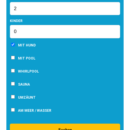
KINDER
MIT HUND
MIT POOL
WHIRLPOOL
SAUNA
UMZÄUNT
AM MEER / WASSER
Suchen