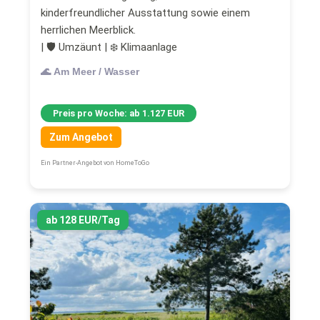
kinderfreundlicher Ausstattung sowie einem
herrlichen Meerblick.
| 🛡 Umzäunt | ❄ Klimaanlage
🌊 Am Meer / Wasser
Preis pro Woche: ab 1.127 EUR
Zum Angebot
Ein Partner-Angebot von HomeToGo
ab 128 EUR/Tag