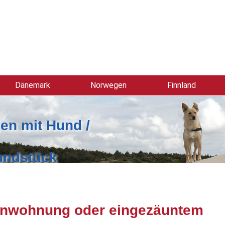
Dänemark
Norwegen
Finnland
en mit Hund /
undstück
ienwohnung oder eingezäuntem