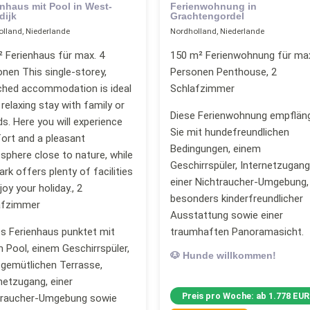
enhaus mit Pool in West-
Ferienwohnung in
dijk
Grachtengordel
lland, Niederlande
Nordholland, Niederlande
 Ferienhaus für max. 4
150 m² Ferienwohnung für max
nen This single-storey,
Personen Penthouse, 2
ched accommodation is ideal
Schlafzimmer
 relaxing stay with family or
Diese Ferienwohnung empflän
ds. Here you will experience
Sie mit hundefreundlichen
ort and a pleasant
Bedingungen, einem
phere close to nature, while
Geschirrspüler, Internetzugang
ark offers plenty of facilities
einer Nichtraucher-Umgebung,
joy your holiday., 2
besonders kinderfreundlicher
afzimmer
Ausstattung sowie einer
s Ferienhaus punktet mit
traumhaften Panoramasicht.
 Pool, einem Geschirrspüler,
🐶 Hunde willkommen!
 gemütlichen Terrasse,
netzugang, einer
Preis pro Woche: ab 1.778 EUR
traucher-Umgebung sowie