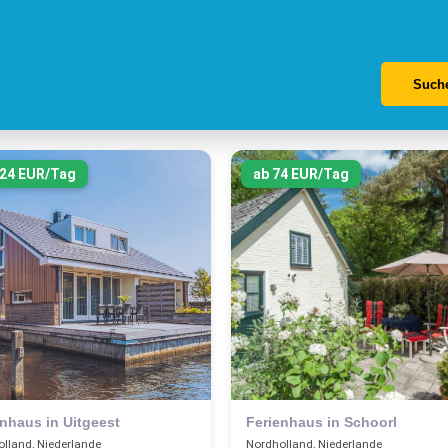
Such
124 EUR/Tag
ab 74 EUR/Tag
enhaus in Uitgeest
Ferienhaus in Schoorl
lland, Niederlande
Nordholland, Niederlande