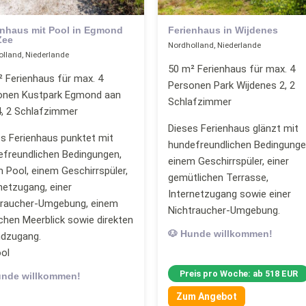
enhaus mit Pool in Egmond
Ferienhaus in Wijdenes
Zee
Nordholland, Niederlande
lland, Niederlande
50 m² Ferienhaus für max. 4
 Ferienhaus für max. 4
Personen Park Wijdenes 2, 2
onen Kustpark Egmond aan
Schlafzimmer
4, 2 Schlafzimmer
Dieses Ferienhaus glänzt mit
s Ferienhaus punktet mit
hundefreundlichen Bedingunge
efreundlichen Bedingungen,
einem Geschirrspüler, einer
 Pool, einem Geschirrspüler,
gemütlichen Terrasse,
netzugang, einer
Internetzugang sowie einer
traucher-Umgebung, einem
Nichtraucher-Umgebung.
ichen Meerblick sowie direkten
🐶 Hunde willkommen!
ndzugang.
ol
Preis pro Woche: ab 518 EUR
unde willkommen!
Zum Angebot