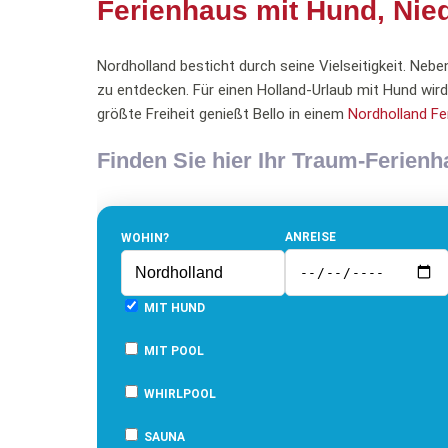
Ferienhaus mit Hund, Nie
Nordholland besticht durch seine Vielseitigkeit. Neben
zu entdecken. Für einen Holland-Urlaub mit Hund wird 
größte Freiheit genießt Bello in einem
Nordholland F
Finden Sie hier Ihr Traum-Ferien
ANREISE
WOHIN?
MIT HUND
MIT POOL
WHIRLPOOL
SAUNA