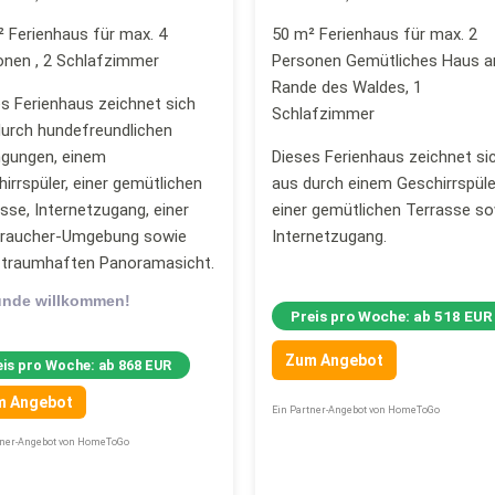
 Ferienhaus für max. 4
50 m² Ferienhaus für max. 2
onen , 2 Schlafzimmer
Personen Gemütliches Haus 
Rande des Waldes, 1
s Ferienhaus zeichnet sich
Schlafzimmer
durch hundefreundlichen
ngungen, einem
Dieses Ferienhaus zeichnet si
irrspüler, einer gemütlichen
aus durch einem Geschirrspüle
sse, Internetzugang, einer
einer gemütlichen Terrasse so
traucher-Umgebung sowie
Internetzugang.
r traumhaften Panoramasicht.
unde willkommen!
Preis pro Woche: ab 518 EUR
Zum Angebot
eis pro Woche: ab 868 EUR
m Angebot
Ein Partner-Angebot von HomeToGo
tner-Angebot von HomeToGo