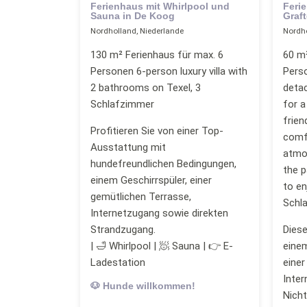
Ferienhaus mit Whirlpool und
Feri
Sauna in De Koog
Graft
Nordholland, Niederlande
Nordho
130 m² Ferienhaus für max. 6
60 m²
Personen 6-person luxury villa with
Perso
2 bathrooms on Texel, 3
deta
Schlafzimmer
for a
frien
Profitieren Sie von einer Top-
comf
Ausstattung mit
atmos
hundefreundlichen Bedingungen,
the p
einem Geschirrspüler, einer
to en
gemütlichen Terrasse,
Schl
Internetzugang sowie direkten
Strandzugang.
Diese
| 🛁 Whirlpool | 🧖 Sauna | 👉 E-
einem
Ladestation
einer
Inter
🐶 Hunde willkommen!
Nich