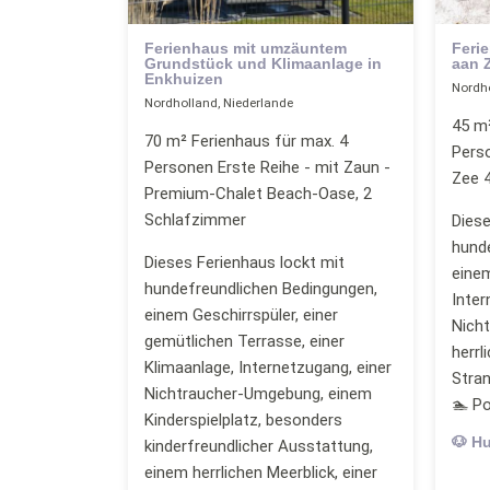
Ferienhaus mit umzäuntem
Feri
Grundstück und Klimaanlage in
aan 
Enkhuizen
Nordho
Nordholland, Niederlande
45 m²
70 m² Ferienhaus für max. 4
Pers
Personen Erste Reihe - mit Zaun -
Zee 
Premium-Chalet Beach-Oase, 2
Schlafzimmer
Diese
hund
Dieses Ferienhaus lockt mit
einem
hundefreundlichen Bedingungen,
Inter
einem Geschirrspüler, einer
Nich
gemütlichen Terrasse, einer
herrl
Klimaanlage, Internetzugang, einer
Stra
Nichtraucher-Umgebung, einem
🏊 Po
Kinderspielplatz, besonders
🐶 H
kinderfreundlicher Ausstattung,
einem herrlichen Meerblick, einer