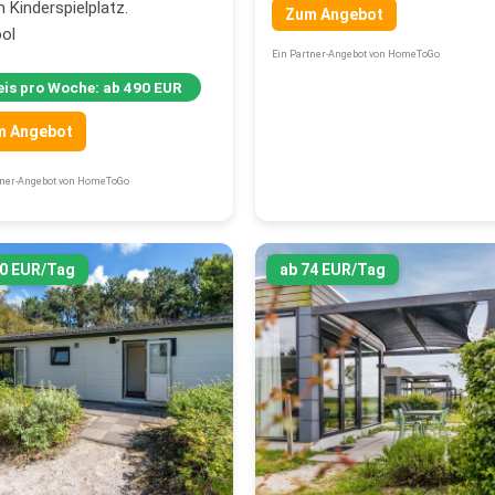
 Kinderspielplatz.
Zum Angebot
ol
Ein Partner-Angebot von HomeToGo
eis pro Woche: ab 490 EUR
m Angebot
tner-Angebot von HomeToGo
60 EUR/Tag
ab 74 EUR/Tag