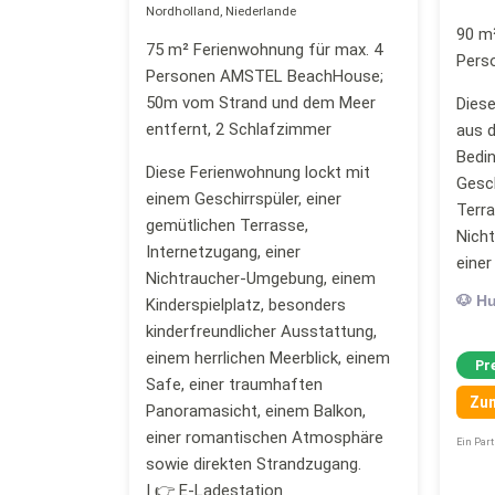
Nordholland, Niederlande
90 m²
75 m² Ferienwohnung für max. 4
Pers
Personen AMSTEL BeachHouse;
50m vom Strand und dem Meer
Diese
entfernt, 2 Schlafzimmer
aus 
Bedi
Diese Ferienwohnung lockt mit
Gesch
einem Geschirrspüler, einer
Terra
gemütlichen Terrasse,
Nich
Internetzugang, einer
eine
Nichtraucher-Umgebung, einem
🐶 H
Kinderspielplatz, besonders
kinderfreundlicher Ausstattung,
einem herrlichen Meerblick, einem
Pr
Safe, einer traumhaften
Zu
Panoramasicht, einem Balkon,
einer romantischen Atmosphäre
Ein Par
sowie direkten Strandzugang.
| 👉 E-Ladestation