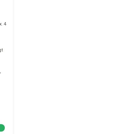
. 4
gt
,