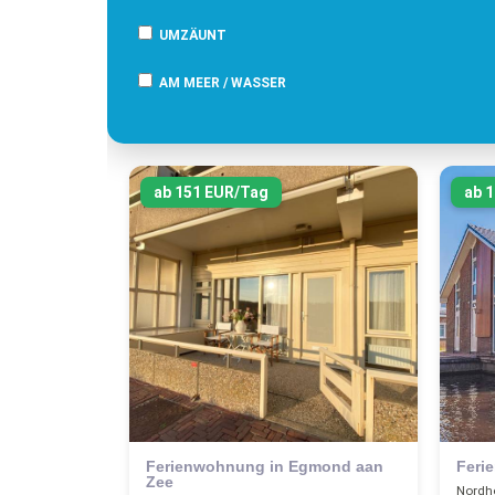
UMZÄUNT
AM MEER / WASSER
ab 151 EUR/Tag
ab 
Ferienwohnung in Egmond aan
Feri
Zee
Nordho