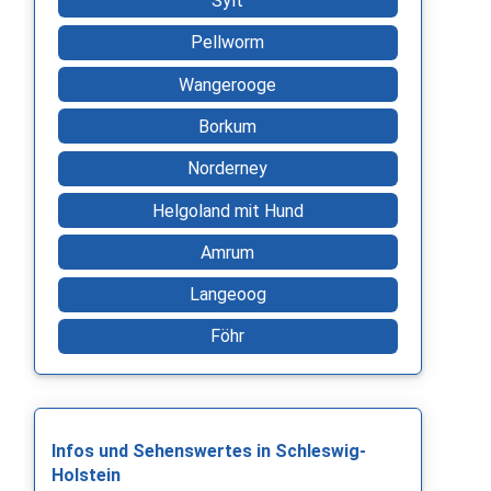
Sylt
Pellworm
Wangerooge
Borkum
Norderney
Helgoland mit Hund
Amrum
Langeoog
Föhr
Infos und Sehenswertes in Schleswig-
Holstein