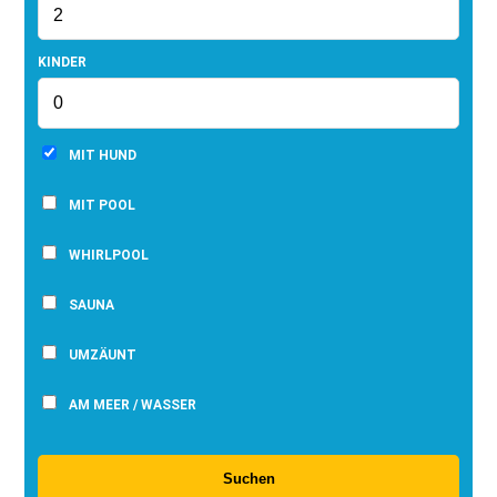
KINDER
MIT HUND
MIT POOL
WHIRLPOOL
SAUNA
UMZÄUNT
AM MEER / WASSER
Suchen