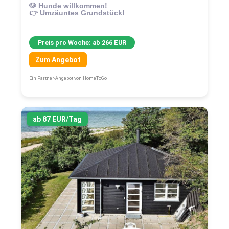
🐶 Hunde willkommen!
👉 Umzäuntes Grundstück!
Preis pro Woche: ab 266 EUR
Zum Angebot
Ein Partner-Angebot von HomeToGo
ab 87 EUR/Tag