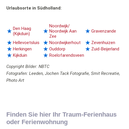
Urlaubsorte in Südholland:
Noordwijk/
Den Haag
Noordwijk Aan
Gravenzande
(Kijkduin)
Zee
Hellevoetsluis
Noordwijkerhout
Zevenhuizen
Herkingen
Ouddorp
Zuid-Beijerland
Kijkduin
Roelofarendsveen
Copyright Bilder: NBTC
Fotografen: Leeden, Jochen Tack Fotografie, Smit Recreatie,
Photo Art
Finden Sie hier Ihr Traum-Ferienhaus
oder Ferienwohnung