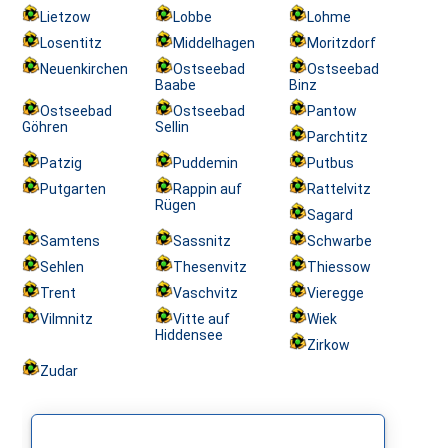
Lietzow
Lobbe
Lohme
Losentitz
Middelhagen
Moritzdorf
Neuenkirchen
Ostseebad
Ostseebad
Baabe
Binz
Ostseebad
Ostseebad
Pantow
Göhren
Sellin
Parchtitz
Patzig
Puddemin
Putbus
Putgarten
Rappin auf
Rattelvitz
Rügen
Sagard
Samtens
Sassnitz
Schwarbe
Sehlen
Thesenvitz
Thiessow
Trent
Vaschvitz
Vieregge
Vilmnitz
Vitte auf
Wiek
Hiddensee
Zirkow
Zudar