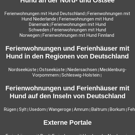
Hund an der Nord- und Ostsee
Ferienwohnungen mit Hund Deutschland
Ferienwohnungen mit
|
Hund Niederlande
Ferienwohnungen mit Hund
|
Dänemark
Ferienwohnungen mit Hund
|
Schweden
Ferienwohnungen mit Hund
|
Norwegen
Ferienwohnungen mit Hund Finnland
|
Ferienwohnungen und Ferienhäuser mit
Hund in den Regionen von Deutschland
Nordseeküste
Ostseeküste
Niedersachsen
Mecklenburg-
|
|
|
Vorpommern
Schleswig-Holstein
|
|
Ferienwohnungen und Ferienhäuser mit
Hund auf den Inseln von Deutschland
Rügen
Sylt
Usedom
Wangeroge
Amrum
Baltrum
Borkum
Fe
|
|
|
|
|
|
|
Externe Portale