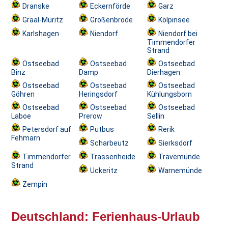
Dranske
Eckernförde
Garz
Graal-Müritz
Großenbrode
Kölpinsee
Karlshagen
Niendorf
Niendorf bei
Timmendorfer
Strand
Ostseebad
Ostseebad
Ostseebad
Binz
Damp
Dierhagen
Ostseebad
Ostseebad
Ostseebad
Göhren
Heringsdorf
Kühlungsborn
Ostseebad
Ostseebad
Ostseebad
Laboe
Prerow
Sellin
Petersdorf auf
Putbus
Rerik
Fehmarn
Scharbeutz
Sierksdorf
Timmendorfer
Trassenheide
Travemünde
Strand
Uckeritz
Warnemünde
Zempin
Deutschland: Ferienhaus-Urlaub